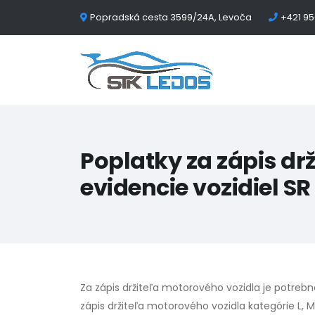
Popradská cesta 3599/24A, Levoča
+421 95
Poplatky za zápis drž
evidencie vozidiel SR
Za zápis držiteľa motorového vozidla je potrebn
zápis držiteľa motorového vozidla kategórie L, M