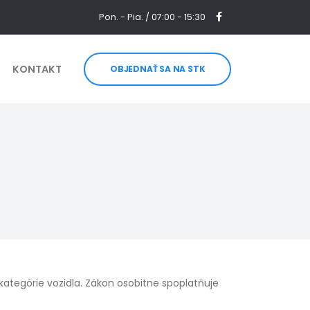
Pon. - Pia. / 07:00 - 15:30
KONTAKT
OBJEDNAŤ SA NA STK
kategórie vozidla. Zákon osobitne spoplatňuje