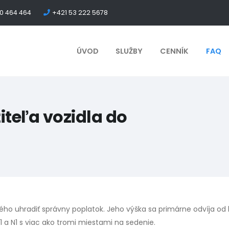
0 464 464
+421 53 222 5678
ÚVOD
SLUŽBY
CENNÍK
FAQ
iteľa vozidla do
ého uhradiť správny poplatok. Jeho výška sa primárne odvíja od 
1 a N1 s viac ako tromi miestami na sedenie.