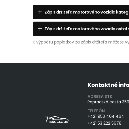
Zápis držiteľa motorového vozidla kategó
Zápis držiteľa motorového vozidla ostat
K výpočtu poplatkov za zápis držiteľa môžete vy
Kontaktné inf
ADRESA STK
Popradská cesta 35
TELEFÓN
+421 950 464 464
+421 53 222 5678