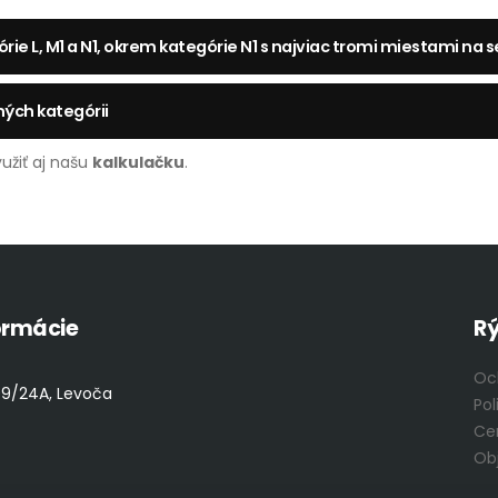
rie L, M1 a N1, okrem kategórie N1 s najviac tromi miestami na 
ných kategórii
užiť aj našu
kalkulačku
.
ormácie
Rý
Oc
99/24A, Levoča
Pol
Ce
Ob