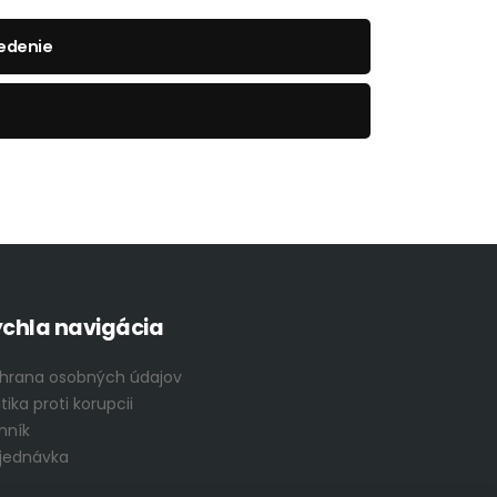
sedenie
chla navigácia
hrana osobných údajov
itika proti korupcii
nník
jednávka